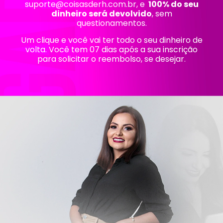
suporte@coisasderh.com.br
, e
100% do seu
dinheiro será devolvido
, sem
questionamentos.
Um clique e você vai ter todo o seu dinheiro de
volta. Você tem 07 dias após a sua inscrição
para solicitar o reembolso, se desejar.