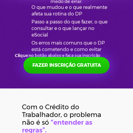
medo de errar.
QUERO PARTICIPAR
QUERO PARTICIPAR
O que mudou e o que realmente
afeta sua rotina do DP
Passo a passo do que fazer, o que
consultar e o que lançar no
eSocial
Os erros mais comuns que o DP
está cometendo e como evitar
Clique no botão abaixo e faça sua inscrição
FAZER INSCRIÇÃO GRATUITA
Com o Crédito do
Trabalhador, o problema
não é só
“entender as
regras”.