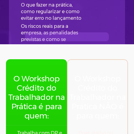
O que fazer na prática,
como regularizar e como
evitar erro no lançamento
Os riscos reais para a
empresa, as penalidades
previstas e como se
proteger
Como é feito o
recolhimento dos valores
do consignado
descontados na folha
O Workshop
O Workshop
Crédito do
Crédito do
Trabalhador na
Trabalhador na
Prática é para
Prática NÃO é
quem:
para quem:
Trabalha com DP e
Quer atalho ou