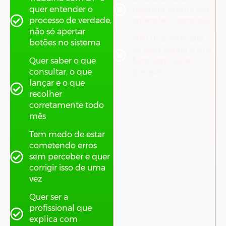
quer entender o
resposta pronta sem
processo de verdade,
entender o processo
não só apertar
Não quer executar,
botões no sistema
só quer copiar o que
Quer saber o que
fazer sem saber o
consultar, o que
porquê
lançar e o que
recolher
corretamente todo
mês
Tem medo de estar
cometendo erros
sem perceber e quer
corrigir isso de uma
vez
Quer ser a
profissional que
explica com