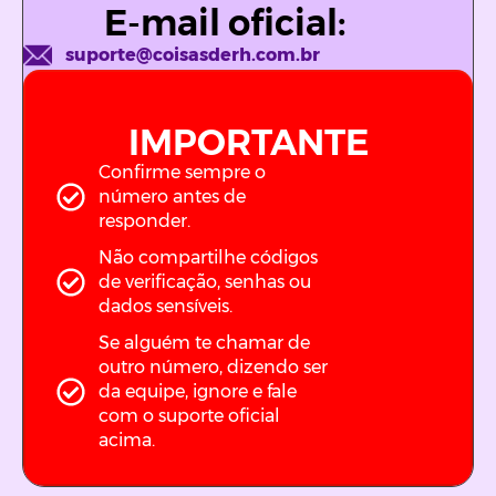
E-mail oficial:
suporte@coisasderh.com.br
IMPORTANTE
Confirme sempre o
número antes de
responder.
Não compartilhe códigos
de verificação, senhas ou
dados sensíveis.
Se alguém te chamar de
outro número, dizendo ser
da equipe, ignore e fale
com o suporte oficial
acima.