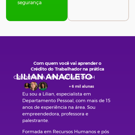
segurança
Com quem você vai aprender o
Crédito do Trabalhador na prática
LILIAN ANACLETO
CRIADORA DA MARCA COISAS DE RH
+ 6 mil alunas
Eu sou a Lilian, especialista em
Departamento Pessoal, com mais de 15
anos de experiência na área. Sou
empreendedora, professora e
palestrante.
Formada em Recursos Humanos e pós